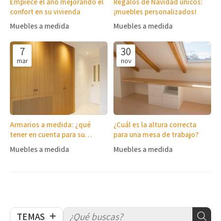
Empiece el año mejorando el
Regalos de Navidad únicos:
confort en su vivienda
¡muebles personalizados!
Muebles a medida
Muebles a medida
7
30
mar
nov
Armarios a medida: ¿qué
¿Cuál es la altura correcta
tener en cuenta para su
para una mesa de trabajo?
fabricación?
Muebles a medida
Muebles a medida
TEMAS