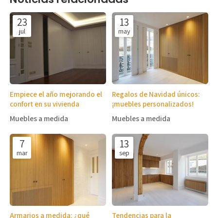
23
13
jul
may
Empiece el año mejorando el
Regalos de Navidad únicos:
confort en su vivienda
¡muebles personalizados!
Muebles a medida
Muebles a medida
7
13
mar
sep
Armarios a medida: ¿qué
Tendencias para la